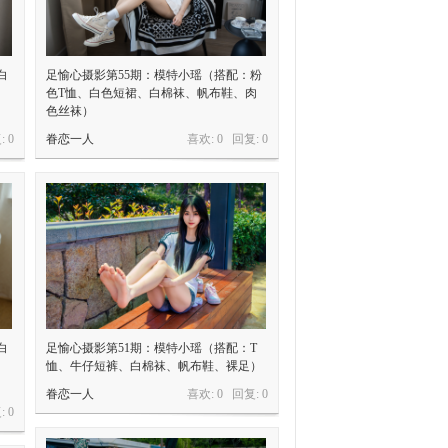
白
足愉心摄影第55期：模特小瑶（搭配：粉
、
色T恤、白色短裙、白棉袜、帆布鞋、肉
色丝袜）
:
0
眷恋一人
喜欢: 0 回复:
0
白
足愉心摄影第51期：模特小瑶（搭配：T
、
恤、牛仔短裤、白棉袜、帆布鞋、裸足）
眷恋一人
喜欢: 0 回复:
0
:
0