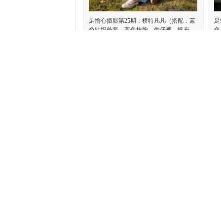
足愉心摄影第25期：模特凡凡（搭配：蓝
足
色针织外套、蓝色抹胸、牛仔裤、帆布
色
鞋、白棉袜、裸足）
足
眷恋一人
喜欢: 0 回复:
0
眷
足愉心摄影第20期：模特云悦（搭配：黑
足
色衬衫、皮裙、高跟鞋、裸足）
色
袜
眷恋一人
喜欢: 0 回复:
0
眷