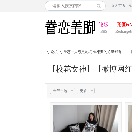
设为首页
收
论坛
充值&V
BBS
Recharge
论坛
眷恋一人恋足论坛-你想要的这里都有~
【校花女神】【微博网红
»
›
›
收藏本版
今日:
全部主题
0
|
主题:
494
更多
|
排名:
5