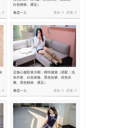
白色棉袜、裸足）
:
0
眷恋一人
喜欢: 0 回复:
0
灰
足愉心摄影第26期：模特黛黛（搭配：浅
灰外套、白色体恤、黑色短裤、棕色长
靴、黑色棉袜、裸足）
:
0
眷恋一人
喜欢: 0 回复:
0