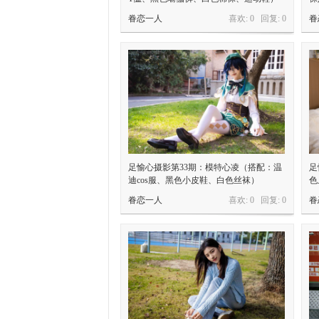
眷恋一人
喜欢: 0 回复:
0
眷
足愉心摄影第33期：模特心凌（搭配：温
足
迪cos服、黑色小皮鞋、白色丝袜）
色
眷恋一人
喜欢: 0 回复:
0
眷