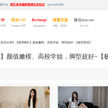
藏本站
绳艺美束捆绑紧缚足控丝足
clips4sale代购
IP
联合VIP
Recharge
港澳充值
微信iuoo-me
&VIP
Union VIP
Assistance
HK、MAC
WeChat
【校花女神】【微博网红】颜值嫩模、高校学姐，脚型超好~【极荐诱惑】
】颜值嫩模、高校学姐，脚型超好~【