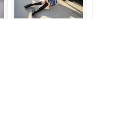
红
足愉心摄影第19期：模特果酱（搭配：JK
制服、小皮鞋、黑色丝袜、肉色打底裤）
眷恋一人
喜欢: 0 回复:
0
:
0
足愉心摄影第18期：模特奶芙（搭配：粉
红
色T恤、牛仔长裤、运动鞋、白色棉袜、
裸足）
眷恋一人
喜欢: 0 回复:
0
:
0