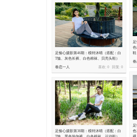
足
色
足愉心摄影第46期：模特沐晴（搭配：白
鞋
T恤、灰色长裤、白色棉袜、贝壳头鞋）
眷
眷恋一人
喜欢: 0 回复:
0
足
足愉心摄影第38期：模特沐晴（搭配：白
色
T恤、黑色瑜伽裤、白色棉袜、运动鞋）
裸