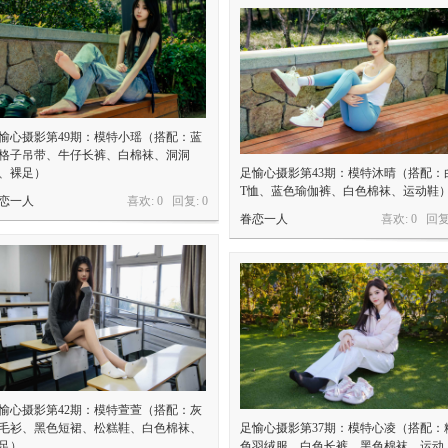
愉心摄影第49期：模特小瑶（搭配：蓝
格子吊带、牛仔长裤、白棉袜、洞洞
、裸足）
足愉心摄影第43期：模特沐晴（搭配：
T恤、蓝色瑜伽裤、白色棉袜、运动鞋
恋一人
喜欢: 0 回复:
0
眷恋一人
喜欢: 0 回复
愉心摄影第42期：模特萱萱（搭配：灰
毛衫、黑色短裙、松糕鞋、白色棉袜、
足愉心摄影第37期：模特心凌（搭配：
足）
色羽绒服、白色长裤、黑色棉袜、运动