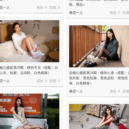
鞋、裸足）
恋一人
喜欢: 0 回复:
0
眷恋一人
喜欢: 0 回复
愉心摄影第29期：模特可乐（搭配：白
上衣、短裙、运动鞋、白色棉袜）
足愉心摄影第28期：模特心凌（搭配：
色外套、黑色短裙、黑色皮鞋、黑色丝
恋一人
喜欢: 0 回复:
0
袜、白色棉袜）
眷恋一人
喜欢: 0 回复