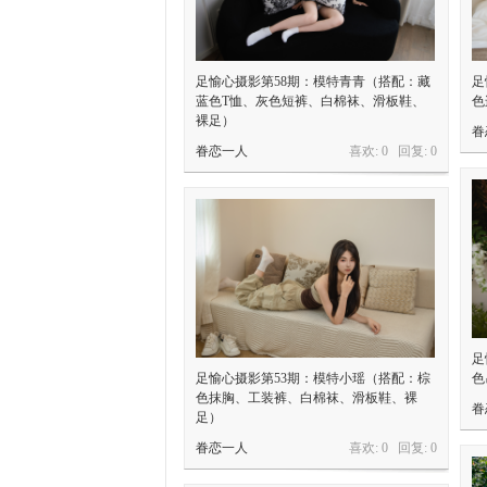
足愉心摄影第58期：模特青青（搭配：藏
足
蓝色T恤、灰色短裤、白棉袜、滑板鞋、
色
裸足）
眷
眷恋一人
喜欢: 0 回复:
0
足
足愉心摄影第53期：模特小瑶（搭配：棕
色
色抹胸、工装裤、白棉袜、滑板鞋、裸
眷
足）
眷恋一人
喜欢: 0 回复:
0