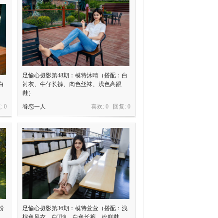
足愉心摄影第48期：模特沐晴（搭配：白
白
衬衣、牛仔长裤、肉色丝袜、浅色高跟
）
鞋）
:
0
眷恋一人
喜欢: 0 回复:
0
粉
足愉心摄影第36期：模特萱萱（搭配：浅
棕色风衣、白T恤、白色长裤、松糕鞋、