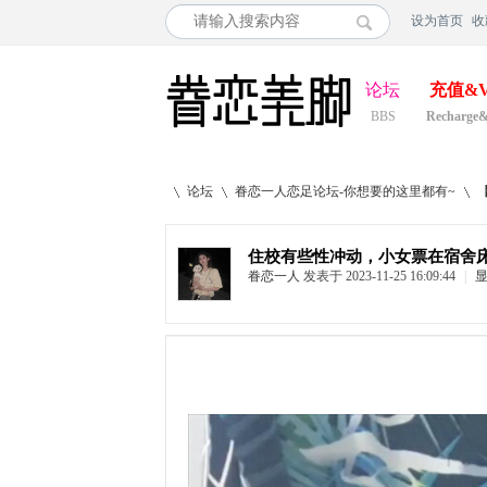
设为首页
收
论坛
充值&V
BBS
Recharge
论坛
眷恋一人恋足论坛-你想要的这里都有~
住校有些性冲动，小女票在宿舍
眷恋一人
发表于 2023-11-25 16:09:44
|
»
›
›