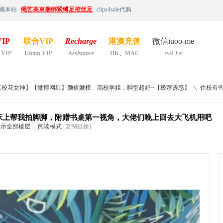
藏本站
绳艺美束捆绑紧缚足控丝足
clips4sale代购
IP
联合VIP
Recharge
港澳充值
微信iuoo-me
&VIP
Union VIP
Assistance
HK、MAC
WeChat
【校花女神】【微博网红】颜值嫩模、高校学姐，脚型超好~【极荐诱惑】
住校有些
床上帮我拍脚脚，附赠书桌第一视角，大佬们晚上回去大飞机用吧
显示全部楼层
|
阅读模式
[复制链接]
›