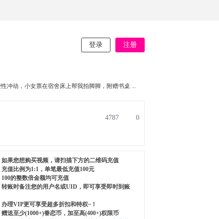
登录
注册
性冲动，小女票在宿舍床上帮我拍脚脚，附赠书桌 ...
4787
0
如果您想购买视频，请扫描下方的二维码充值
充值比例为1:1，单笔最低充值100元
100的整数倍金额均可充值
转账时备注您的用户名或UID，即可享受即时到账
办理VIP更可享受超多折扣和特权~！
赠送至少(1000+)眷恋币，加至高(400+)权限币